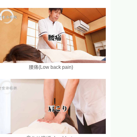
腰痛(Low back pain)