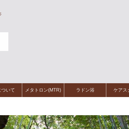
ジ
について
メタトロン(MTR)
ラドン浴
ケアス