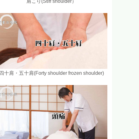
肩こり(Stiff shoulder）
四十肩・五十肩(Forty shoulder frozen shoulder)