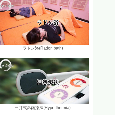
ラドン浴(Radon bath)
三井式温熱療法(Hyperthermia)