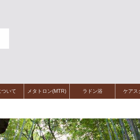
について
メタトロン(MTR)
ラドン浴
ケアス