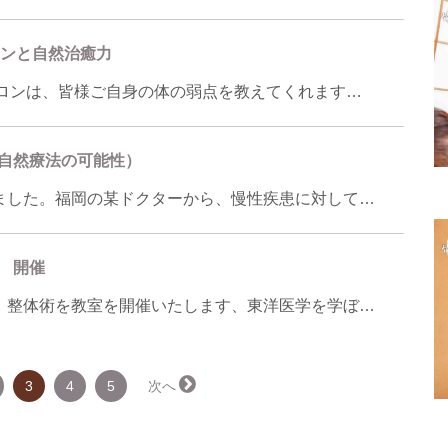
ロンと自然治癒力
ンは、皆様ご自身の体の弱点を教えてくれます…
自然療法の可能性）
ました。福岡の某ドクターから、慢性疾患に対して…
 開催
、整体術を教室を開催いたします、東洋医学を学ぼ…
（こ
3
4
5
次へ →
の
ペ
ー