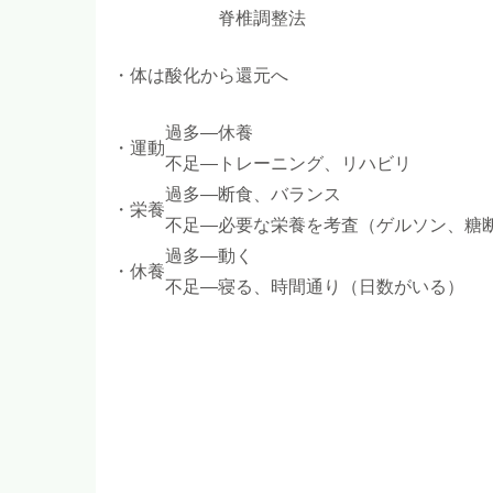
脊椎調整法
・体は酸化から還元へ
過多―休養
・運動
不足―トレーニング、リハビリ
過多―断食、バランス
・栄養
不足―必要な栄養を考査（ゲルソン、糖
過多―動く
・休養
不足―寝る、時間通り（日数がいる）