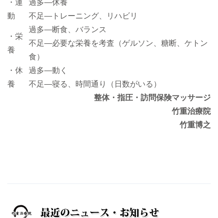
・運
過多―休養
動
不足―トレーニング、リハビリ
過多―断食、バランス
・栄
不足―必要な栄養を考査（ゲルソン、糖断、ケトン
養
食）
・休
過多―動く
養
不足―寝る、時間通り（日数がいる）
整体・指圧・訪問保険マッサージ
竹重治療院
竹重博之