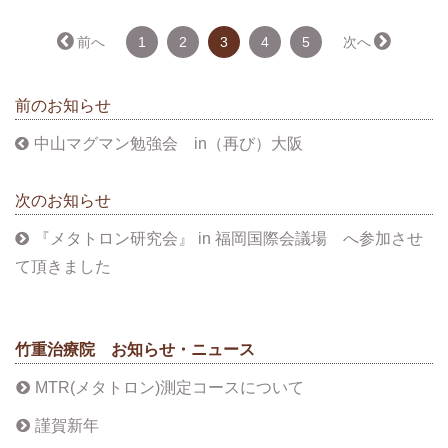
（こ
← 前へ
1
2
3
4
5
次へ →
の
ペ
ー
前のお知らせ
ジ）
中山マグマン勉強会 in（再び）大阪
次のお知らせ
『メタトロン研究会』 in 福岡国際会議場 へ参加させ
て頂きました
竹重治療院 お知らせ・ニュース
MTR(メタトロン)測定コースについて
謹賀新年